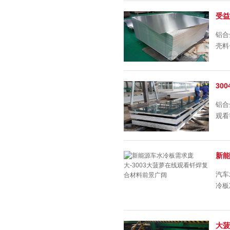
受益
铝合
壳料一
30
铝合
观看
新能
汽车
冷板
大菠