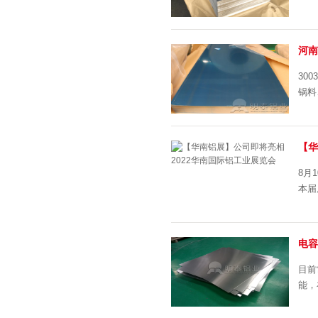
河南
30
锅料
【华
8月
本届展
电容
目前
能