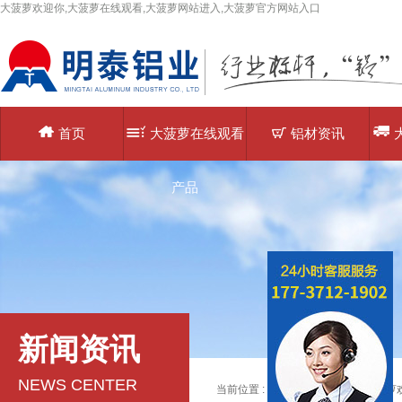
大菠萝欢迎你,大菠萝在线观看,大菠萝网站进入,大菠萝官方网站入口
首页
大菠萝在线观看
铝材资讯
产品
新闻资讯
NEWS CENTER
当前位置 :
主页
>
铝材资讯
>>
大菠萝